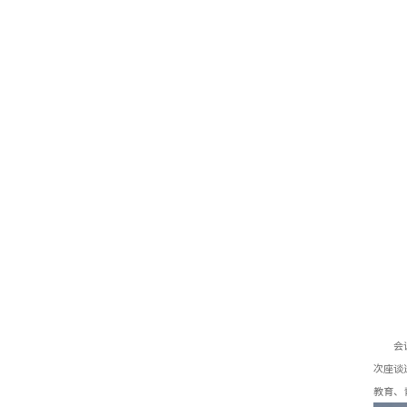
会
次座谈
教育、