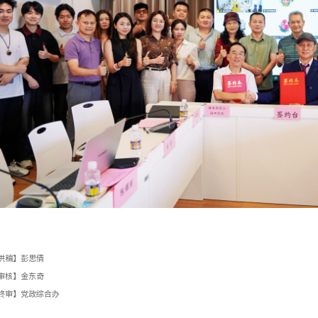
供稿】彭思倩
审核】金东奇
终审】党政综合办