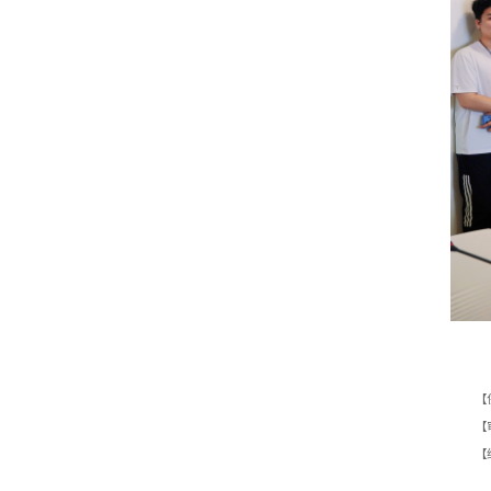
【
【
【