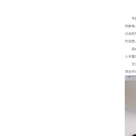
专
然教育
讨会的
作设想
自
入丰富
交
项合作