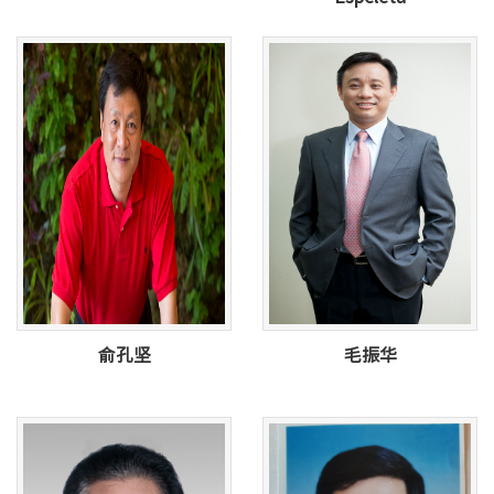
俞孔坚
毛振华