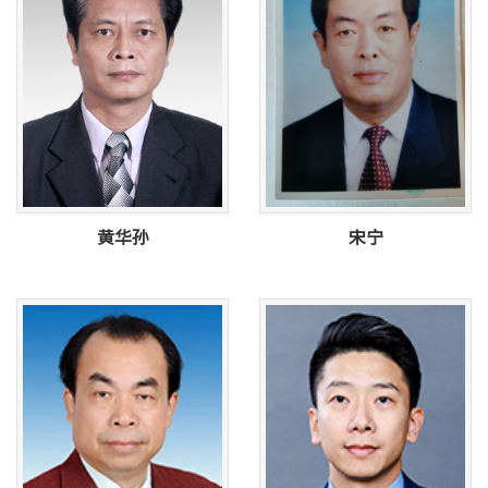
黄华孙
宋宁