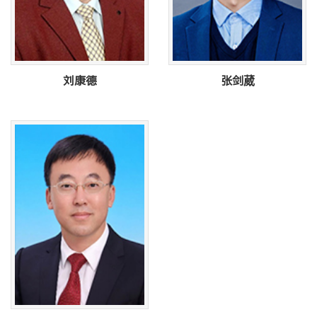
刘康德
张剑葳