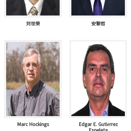
刘世荣
安黎哲
Marc Hockings
Edgar E. Gutiérrez
Espeleta