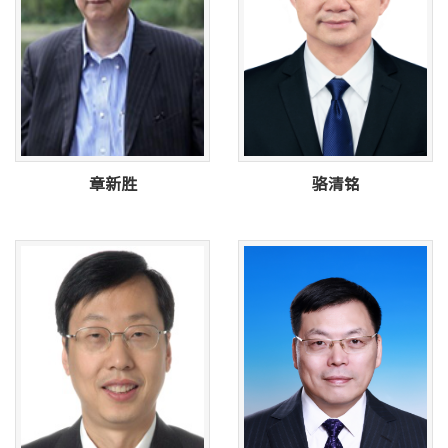
章新胜
骆清铭