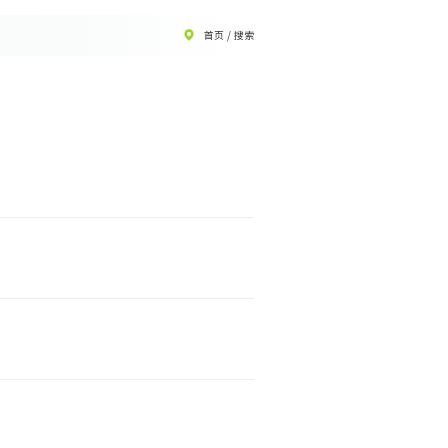
首页
/
搜索