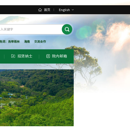
首页
English
热词：
热带雨林
海南
交流合作
招贤纳士
院内邮箱