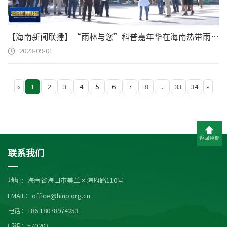
【海南新闻联播】“雨林与您”科普嘉年华在海南热带雨林国家公园举办
2023-09-01
«
1
2
3
4
5
6
7
8
...
33
34
»
返回顶部
联系我们
地址：海南省海口市美兰区海府路110号
EMAIL：office@hinp.org.cn
电话：+86 18078974253
邮编：570203