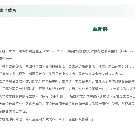
事会成员
章新胜
，世界自然保护联盟主席（2012-2021）、联合国教科文组织执行理事会主席（174- 1
坛秘书长。
育部副部长，中国教育国际交流协会会长，国家旅游局副局长，连续两届当选为苏州市市
任兼党工委书记及中新两国政府工作委员会中方主席，天合公益基金会发起人，会长。
为联合国教科文组织执行理事会主席，世界遗产委员会主席、世界大学生体育联合会副主
解放军总参谋部技术工程学院和浙江大学，之后三次赴美公派留学：1980 年政府选拔访问
大学商学院深造高级工商管理课程（AMP 99），后应邀成为该院访问研究员以及首位来自
大学设计学研究生院修完学位，获设计学硕士学位和哈佛大学优秀硕士研究生荣誉。曾获美国
予的名誉博士学位。
是中国第七、第八届全国人大代表、第十一届全国政协委员。