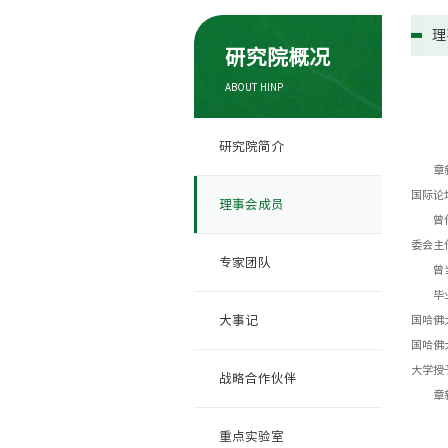
理
研究院概况
ABOUT HINP
研究院简介
章新胜
国际论
理事会成员
曾任教
委会主
专家团队
曾当选
毕业于
国哈佛
大事记
国哈佛
大学授
战略合作伙伴
章新胜
重点实验室