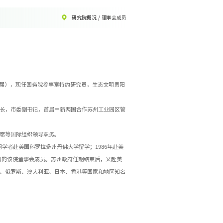
研究院概况
/
理事会成员
77 届），现任国务院参事室特约研究员，生态文明贵阳
长，市委副书记，首届中新两国合作苏州工业园区管
席等国际组织领导职务。
学者赴美国科罗拉多州丹佛大学留学；1986年赴美
中国的该院董事会成员。苏州政府任期结束后，又赴美
、俄罗斯、澳大利亚、日本、香港等国家和地区知名